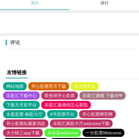
简介
排行
评论
友情链接
网站地图
开心彩票官方下载
天天彩平台
乐彩汇下载中心
双色球开心彩票
乐彩汇微聊 下载APP
下载天天彩平台
乐彩汇邀请码怎么获取
永盈彩票-购彩大厅
6号彩票平台
开心彩票网官网
开心彩票站最新消息
乐彩汇购彩大厅welcome下载
大小快三app下载
乐乐彩welcome
一分彩票Welcome