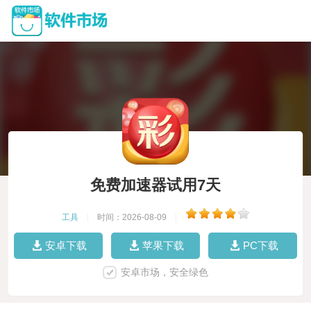
免费加速器试用7天
工具
|
时间：2026-08-09
|
安卓下载
苹果下载
PC下载
安卓市场，安全绿色