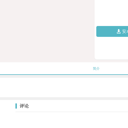
安
简介
评论