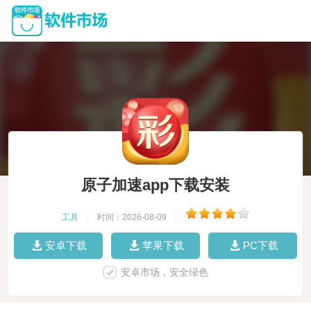
原子加速app下载安装
工具
|
时间：2026-08-09
|
安卓下载
苹果下载
PC下载
安卓市场，安全绿色